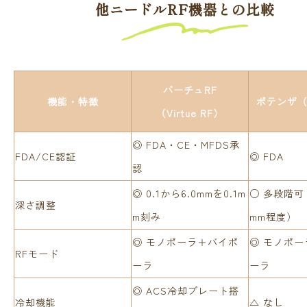
他ニードルRF機器との比較
バーチュRF
機能・特徴
ポテンザ（P
（Virtue RF）
◎ FDA・CE・MFDS承
FDA/CE認証
◎ FDA
認
◎ 0.1から6.0mmを0.1m
○ 多段階可（
深さ調整
m刻み
mm程度）
◎ モノポーラ＋バイポ
◎ モノポ
RFモード
ーラ
ーラ
◎ ACS冷却プレート搭
冷却機能
△ なし