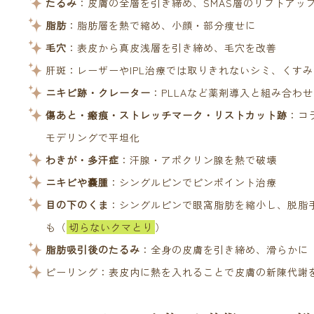
たるみ
：皮膚の全層を引き締め、SMAS層のリフトアッ
脂肪
：脂肪層を熱で縮め、小顔・部分痩せに
毛穴
：表皮から真皮浅層を引き締め、毛穴を改善
肝斑：レーザーやIPL治療では取りきれないシミ、くす
ニキビ跡・クレーター
：PLLAなど薬剤導入と組み合わ
傷あと・瘢痕・
ストレッチマーク・リストカット跡
：コ
モデリングで平坦化
わきが・多汗症
：汗腺・アポクリン腺を熱で破壊
ニキビや嚢腫
：シングルピンでピンポイント治療
目の下のくま
：シングルピンで眼窩脂肪を縮小し、脱脂
も（
切らないクマとり
）
脂肪吸引後のたるみ
：全身の皮膚を引き締め、滑らかに
ピーリング：表皮内に熱を入れることで皮膚の新陳代謝