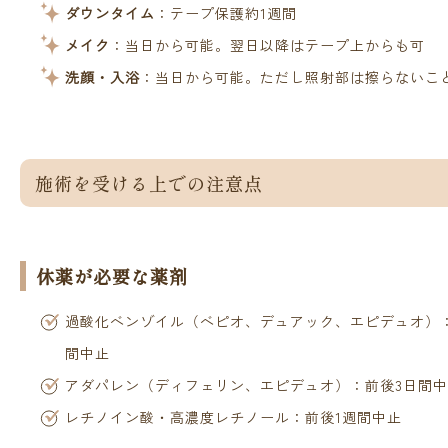
ダウンタイム
：テープ保護約1週間
メイク
：当日から可能。翌日以降はテープ上からも可
洗顔・入浴
：当日から可能。ただし照射部は擦らないこ
施術を受ける上での注意点
休薬が必要な薬剤
過酸化ベンゾイル（ベピオ、デュアック、エピデュオ）
間中止
アダパレン（ディフェリン、エピデュオ）：前後3日間
レチノイン酸・高濃度レチノール：前後1週間中止