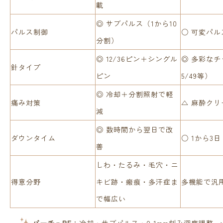
載
◎ サブパルス（1から10
パルス制御
○ 可変パル
分割）
◎ 12/36ピン＋シングル
◎ 多彩なチッ
針タイプ
ピン
5/49等）
◎ 冷却＋分割照射で軽
痛み対策
△ 麻酔クリ
減
◎ 数時間から翌日で改
ダウンタイム
○ 1から3日
善
しわ・たるみ・毛穴・ニ
得意分野
キビ跡・瘢痕・多汗症ま
多機能で汎
で幅広い