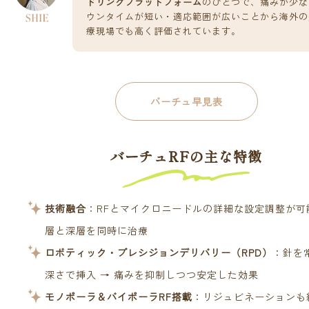
ドリングプラットフォーム
のひとつで、痛みが少な
ウンタイムが短い・適応範囲が広いことから海外の
療現場でも高く評価されています。
バーチュ早見表
バーチュRFの主な特徴
技術融合
：RFとマイクロニードルの詳細な設定調整が可
層と深層を同時に治療
ロボティック・プレシジョンデリバリー（RPD）
：針を
深さで挿入 → 痛みを抑制しつつ安定した効果
モノポーラ＆バイポーラRF搭載
：リジュビネーションも