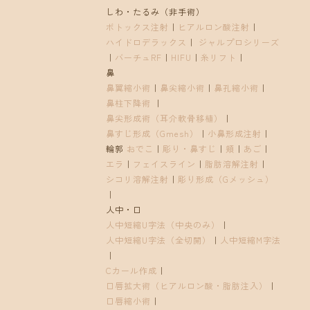
しわ・たるみ（非手術）
ボトックス注射
｜
ヒアルロン酸注射
｜
ハイドロデラックス
｜
ジャルプロシリーズ
｜
バーチュRF
｜
HIFU
｜
糸リフト
｜
鼻
鼻翼縮小術
｜
鼻尖縮小術
｜
鼻孔縮小術
｜
鼻柱下降術
｜
鼻尖形成術（耳介軟骨移植）
｜
鼻すじ形成（Gmesh）
｜
小鼻形成注射
｜
輪郭
おでこ
｜
彫り・鼻すじ
｜
頬
｜
あご
｜
エラ
｜
フェイスライン
｜
脂肪溶解注射
｜
シコリ溶解注射
｜
彫り形成（Gメッシュ）
｜
人中・口
人中短縮U字法（中央のみ）
｜
人中短縮U字法（全切開）
｜
人中短縮M字法
｜
Cカール作成
｜
口唇拡大術（ヒアルロン酸・脂肪注入）
｜
口唇縮小術
｜