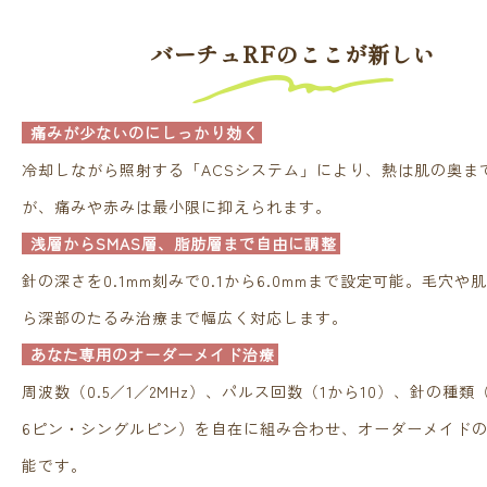
バーチュRFのここが新しい
痛みが少ないのにしっかり効く
冷却しながら照射する「ACSシステム」により、熱は肌の奥ま
が、痛みや赤みは最小限に抑えられます。
浅層からSMAS層、脂肪層まで自由に調整
針の深さを0.1mm刻みで0.1から6.0mmまで設定可能。毛穴や
ら深部のたるみ治療まで幅広く対応します。
あなた専用のオーダーメイド治療
周波数（0.5／1／2MHz）、パルス回数（1から10）、針の種類（
6ピン・シングルピン）を自在に組み合わせ、オーダーメイド
能です。