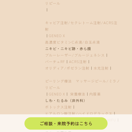
リピール
｜
キャビア注射/セクレトーム注射/ACRS注
射
｜
GENEO X
高濃度ビタミンC点滴/白玉点滴
ニキビ・ニキビ跡・赤ら顔
ブルーレーザー/ブルージェネシス
｜
バーチュRF
｜
ACRS注射
｜
オリディア/ポゼラン注射
｜
水光注射
｜
ピーリング療法 マッサージピール/ミラノ
リピール
｜
GENEO X
｜
栄養療法
｜
内服薬
しわ・たるみ（非外科）
ボトックス注射
｜
ヒアルロン酸注射/ハイドロデラックス
｜
ジャルプロシリーズ
｜
バーチュRF
｜
HIFU
｜
ご相談・来院予約はこちら
糸リフト/ショッピングリフト
｜