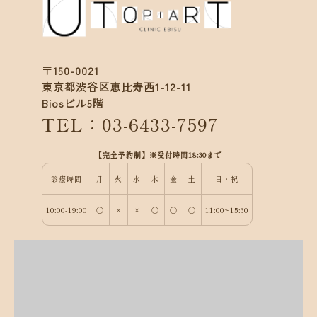
〒150-0021
東京都渋谷区恵比寿西1-12-11
Biosビル5階
TEL：03-6433-7597
【完全予約制】※受付時間18:30まで
診療時間
月
火
水
木
金
土
日・祝
10:00-19:00
○
×
×
○
○
○
11:00~15:30