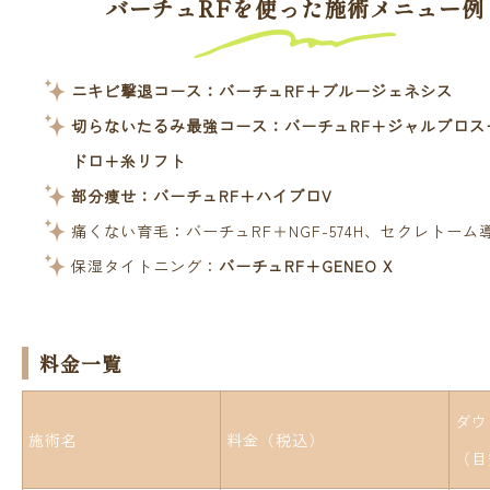
バーチュRFを使った施術メニュー例
ニキビ撃退コース：バーチュRF＋ブルージェネシス
切らないたるみ最強コース：バーチュRF＋ジャルプロス
ドロ＋糸リフト
部分痩せ：バーチュRF＋ハイプロV
痛くない育毛：バーチュRF＋NGF-574H、セクレトーム
保湿タイトニング：
バーチュRF＋GENEO X
料金一覧
ダウ
施術名
料金（税込）
（目