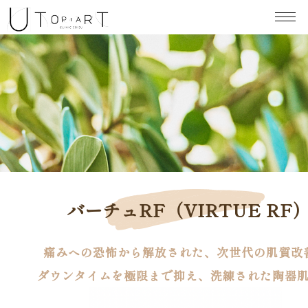
EN
/
CN
バーチュRF（VIRTUE RF
痛みへの恐怖から解放された、次世代の肌質改
ダウンタイムを極限まで抑え、洗練された陶器