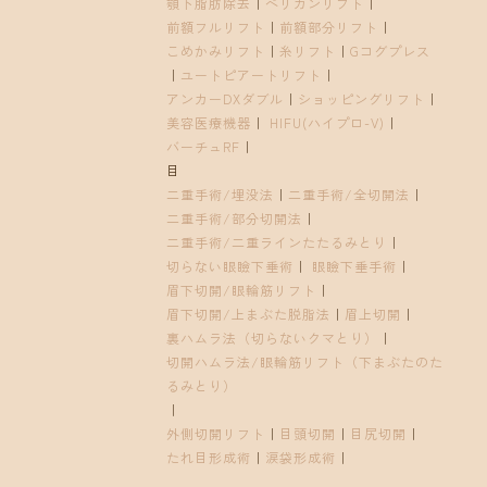
顎下脂肪除去
｜
ペリカンリフト
｜
前額フルリフト
｜
前額部分リフト
｜
こめかみリフト
｜
糸リフト
｜
Gコグプレス
｜
ユートピアートリフト
｜
アンカーDXダブル
｜
ショッピングリフト
｜
美容医療機器
｜
HIFU(ハイプロ-V)
｜
バーチュRF
｜
目
二重手術/埋没法
｜
二重手術/全切開法
｜
二重手術/部分切開法
｜
二重手術/二重ラインたたるみとり
｜
切らない眼瞼下垂術
｜
眼瞼下垂手術
｜
眉下切開/眼輪筋リフト
｜
眉下切開/上まぶた脱脂法
｜
眉上切開
｜
裏ハムラ法（切らないクマとり）
｜
切開ハムラ法/眼輪筋リフト（下まぶたのた
るみとり）
｜
外側切開リフト
｜
目頭切開
｜
目尻切開
｜
たれ目形成術
｜
涙袋形成術
｜