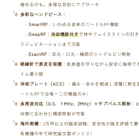
縮めるのも。多様な目的にアプローチ
多彩なハンドピース
：
-
SmartRF
：いわゆる従来のニードルRF機能
-
DeepRF
：
冷却機能付き
で体やフェイスラインの引
リジュビネーションまで万能
-
ExactRF
：目元・口元・輪郭のシングルピン照射
絶縁針で表皮を保護
：肌表面を守りながら安全に施術で
イム最小限
冷却プレート（ACS）
：痛み・赤みを軽減し深層に熱を
ードルRFでは唯一この機器のみ）
多周波対応（0.5、１MHz、2MHz）＋サブパルス照射
：
状態に合わせた精密照射が可能
海外実績
：2万件以上の臨床試験、安全性が論文評価で裏
系機種の中で研究論文数ダントツ）