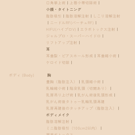
口角挙上術
｜
上唇小帯切除術
｜
小顔・タイトニング
脂肪吸引
｜
脂肪溶解注射
｜
しこり溶解注射
｜
ニードルRF(バーチュRF)
｜
HIFU(ハイプロV)
｜
エラボトックス注射
｜
ジャルプロ・スーパーハイドロ
｜
リフトアップ注射
｜
耳
耳垂裂・ピアスホール形成
｜
耳垂縮小術
｜
ケロイド切除
｜
ボディ (Body)
胸
豊胸（脂肪注入）
｜
乳頭縮小術
｜
乳輪縮小術
｜
陥没乳頭（切開あり）
｜
乳房吊り上げ術
｜
乳がん術後乳頭形成
｜
乳がん術後タトゥー乳輪乳頭再建
乳房再建後のタッチアップ（脂肪注入）
｜
ボディメイク
脂肪溶解注射
｜
ミニ脂肪吸引（100cm2以内）
｜
肩首ボトックス