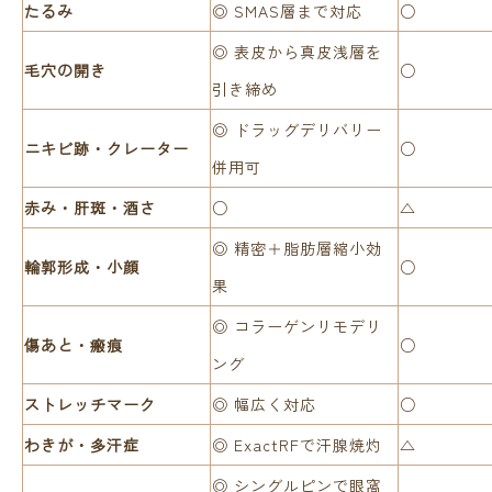
たるみ
◎ SMAS層まで対応
○
◎ 表皮から真皮浅層を
毛穴の開き
○
引き締め
◎ ドラッグデリバリー
ニキビ跡・クレーター
○
併用可
赤み・肝斑・酒さ
○
△
◎ 精密＋脂肪層縮小効
輪郭形成・小顔
○
果
◎ コラーゲンリモデリ
傷あと・瘢痕
○
ング
ストレッチマーク
◎ 幅広く対応
○
わきが・多汗症
◎ ExactRFで汗腺焼灼
△
◎ シングルピンで眼窩