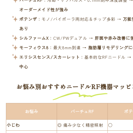
バーチュRF
：冷却・サブパルス・0.1mm刻み深度調整 
オーダーメイド性が強み
ポテンザ
：モノ/バイポーラ両対応＆チップ多彩 →
万能
あり
シルファームX
：CW/PWデュアル →
肝斑や赤み改善に
モーフィウス8
：最大8mm到達 →
脂肪層リモデリングに
エリシスセンス/スカーレット
：基本的なRFニードル →
中心
お悩み別おすすめニードルRF機器マッピ
お悩み
バーチュRF
ポテ
小じわ
◎ 痛み少なく精密照射
○