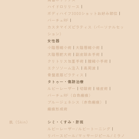
ハイドロリリース
｜
ボディハイフ3000ショットお好み部位
｜
バーチュRF
｜
カスタマイズピラティス（パーソナルセッ
ション）
女性器
小陰唇縮小術
｜
大陰唇縮小術
｜
大陰唇肥大術
｜
副皮除去手術
｜
クリトリス包茎手術
｜
膣縮小手術
｜
エクソソーム注入
｜
高周波
｜
骨盤底筋ピラティス
｜
タトゥー・傷跡治療
ルビーレーザー
｜
切除術
｜
植皮術
｜
バーチュRF（白色瘢痕）
ブルージェネシス（赤色瘢痕）
｜
瘢痕形成術
肌（Skin）
シミ・くすみ・肝斑
ルビーレーザー/ルビートーニング
｜
リバースピール/マッサージピール/ミラノ