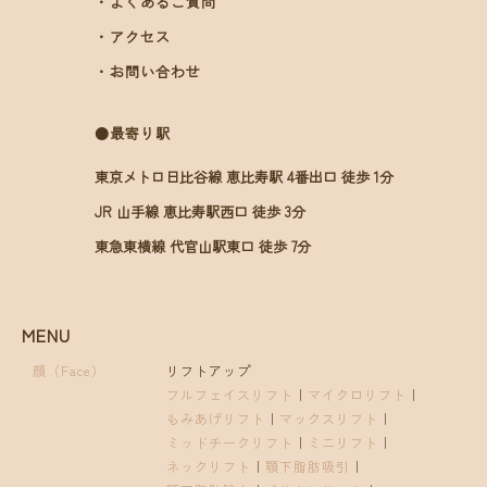
・よくあるご質問
・アクセス
・お問い合わせ
●最寄り駅
東京メトロ日比谷線 恵比寿駅 4番出口 徒歩 1分
JR 山手線 恵比寿駅西口 徒歩 3分
東急東横線 代官山駅東口 徒歩 7分
MENU
顔（Face）
リフトアップ
フルフェイスリフト
｜
マイクロリフト
｜
もみあげリフト
｜
マックスリフト
｜
ミッドチークリフト
｜
ミニリフト
｜
ネックリフト
｜
顎下脂肪吸引
｜